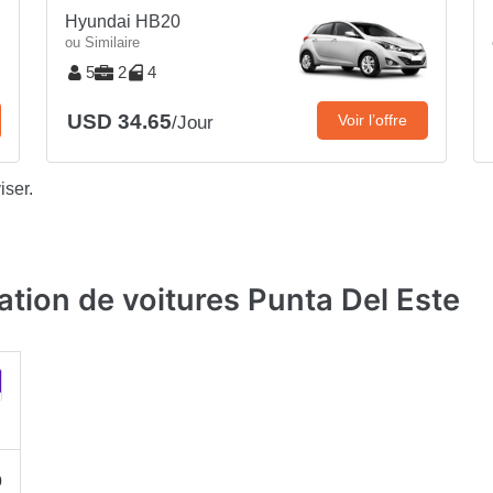
Hyundai HB20
ou Similaire
5
2
4
USD 34.65
Voir l’offre
/Jour
iser.
ation de voitures Punta Del Este
0