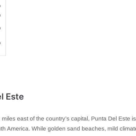
0
0
0
0
l Este
iles east of the country’s capital, Punta Del Este is
uth America. While golden sand beaches, mild climat