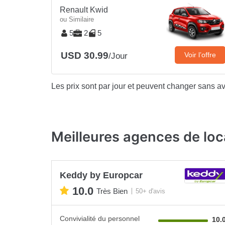
Renault Kwid
ou Similaire
5
2
5
USD 30.99
Voir l’offre
/Jour
Les prix sont par jour et peuvent changer sans av
Meilleures agences de loc
Keddy by Europcar
10.0
Très Bien
50+ d'avis
Convivialité du personnel
10.