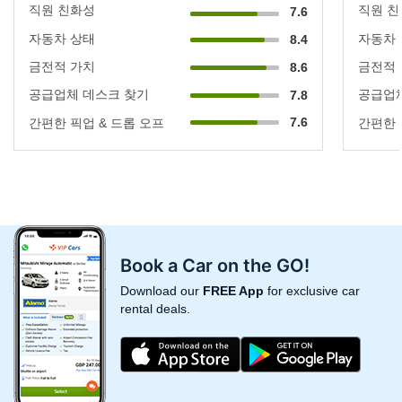
직원 친화성
직원 
7.6
자동차 상태
자동차
8.4
금전적 가치
금전적
8.6
공급업체 데스크 찾기
공급업체
7.8
7.6
간편한 픽업 & 드롭 오프
간편한 
Book a Car on the GO!
Download our
FREE App
for exclusive car
rental deals.