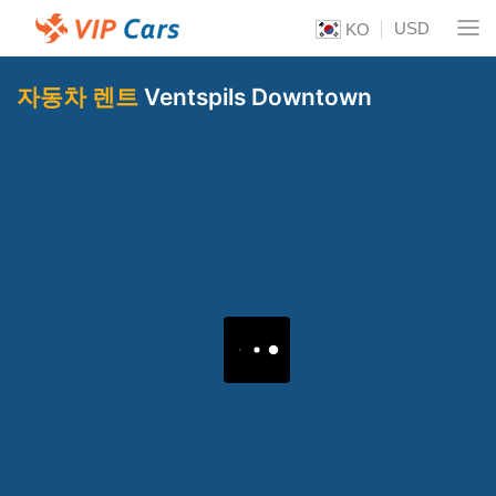
USD
KO
자동차 렌트
Ventspils Downtown