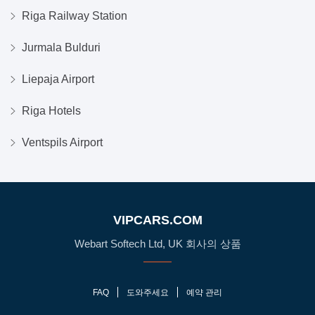
Riga Railway Station
Jurmala Bulduri
Liepaja Airport
Riga Hotels
Ventspils Airport
VIPCARS.COM
Webart Softech Ltd, UK 회사의 상품
FAQ
도와주세요
예약 관리