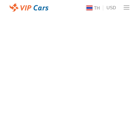
USD
TH