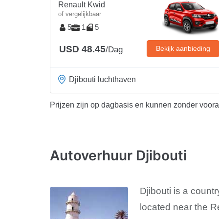
Renault Kwid
of vergelijkbaar
5
1
5
USD 48.45
Bekijk aanbieding
/Dag
Djibouti luchthaven
Prijzen zijn op dagbasis en kunnen zonder voor
Autoverhuur Djibouti
Djibouti is a countr
located near the R