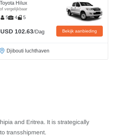
Toyota Hilux
of vergelijkbaar
5
4
5
USD 102.63
Bekijk aanbieding
/Dag
Djibouti luchthaven
ipia and Eritrea. It is strategically
to transshipment.