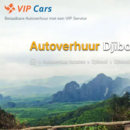
Betaalbare Autoverhuur met een VIP Service
Autoverhuur
Djibo
Autoverhuur locaties
Djibouti
Djibouti