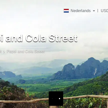
Nederlands
US
 and Cola Street
t
Pepsi and Cola Street