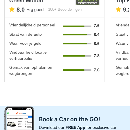
Green Motion
Top R
8.0
9.
Erg goed
100+ Beoordelingen
Vriendelijkheid personeel
Vriende
7.6
Staat van de auto
Staat v
8.4
Waar voor je geld
Waar vo
8.6
Vindbaarheid locatie
Vindbaa
7.8
verhuurbalie
verhuur
Gemak van ophalen en
Gemak 
7.6
wegbrengen
wegbre
Book a Car on the GO!
Download our
FREE App
for exclusive car