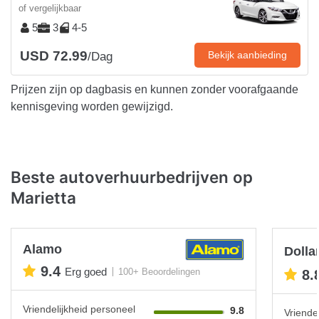
of vergelijkbaar
5
3
4-5
USD 72.99
Bekijk aanbieding
/Dag
Prijzen zijn op dagbasis en kunnen zonder voorafgaande
kennisgeving worden gewijzigd.
Beste autoverhuurbedrijven op
Marietta
Alamo
Dolla
9.4
Erg goed
100+ Beoordelingen
8.
Vriendelijkheid personeel
9.8
Vriende