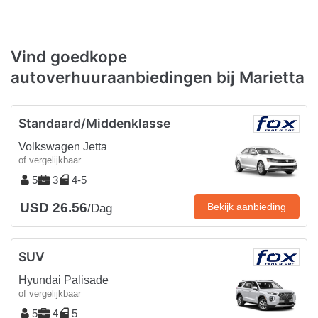
Vind goedkope
autoverhuuraanbiedingen bij Marietta
Standaard/Middenklasse
Volkswagen Jetta
of vergelijkbaar
5
3
4-5
USD 26.56
Bekijk aanbieding
/Dag
SUV
Hyundai Palisade
of vergelijkbaar
5
4
5