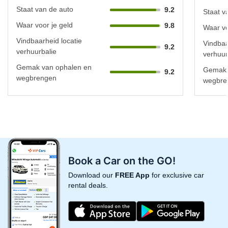
Staat van de auto
9.2
Staat v
Waar voor je geld
9.8
Waar vo
Vindbaarheid locatie
Vindbaa
9.2
verhuurbalie
verhuur
Gemak van ophalen en
Gemak 
9.2
wegbrengen
wegbre
Book a Car on the GO!
Download our
FREE App
for exclusive car
rental deals.