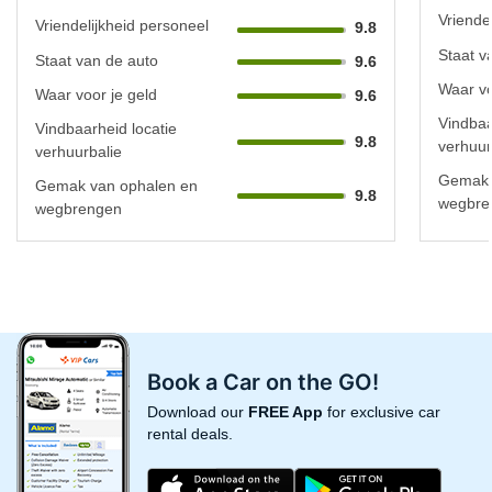
Vriende
Vriendelijkheid personeel
9.8
Staat v
Staat van de auto
9.6
Waar vo
Waar voor je geld
9.6
Vindbaa
Vindbaarheid locatie
9.8
verhuur
verhuurbalie
Gemak 
Gemak van ophalen en
9.8
wegbre
wegbrengen
Book a Car on the GO!
Download our
FREE App
for exclusive car
rental deals.