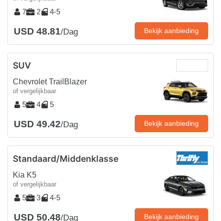
7
2
4-5
USD 48.81
Bekijk aanbieding
/Dag
SUV
Chevrolet TrailBlazer
of vergelijkbaar
5
4
5
USD 49.42
Bekijk aanbieding
/Dag
Standaard/Middenklasse
Kia K5
of vergelijkbaar
5
3
4-5
USD 50.48
Bekijk aanbieding
/Dag