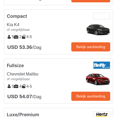
Compact
Kia K4
of vergelijkbaar
5
2
4-5
USD 53.36
Bekijk aanbieding
/Dag
Fullsize
Chevrolet Malibu
of vergelijkbaar
5
4
4-5
USD 54.07
Bekijk aanbieding
/Dag
Luxe/Premium