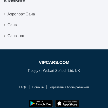
в
Йемен
Аэропорт Сана
Сана
Сана - юг
VIPCARS.COM
Продукт Webart Softech Ltd, UK
FAQs
Помощь
Управление бронированием