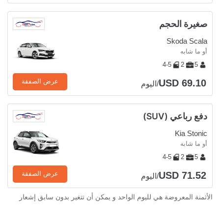
صغيرة الحجم
Skoda Scala
أو ما شابه
4-5
2
5
USD 69.10
عرض الصفقة
/اليوم
دفع رباعي (SUV)
Kia Stonic
أو ما شابه
4-5
2
5
USD 71.52
عرض الصفقة
/اليوم
الأثمنة المعروضة هي لليوم الواحد و يمكن أن تتغير بدون سابق إشعار