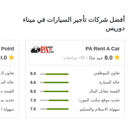
أفضل شركات تأجير السيارات في ميناء
دوريس
 Point
PA Rent A Car
9.0
8.0
جيد جدًا
50+ مراجعات
تعاون الموظفين
تعاون ال
8.0
حالة السيارة
حالة السي
8.6
القيمة مقابل المال
القيمة مق
8.6
تحديد موقع مكتب المورد’
تحديد مو
7.0
7.6
سهولة الاستلام والتسليم
سهولة الا