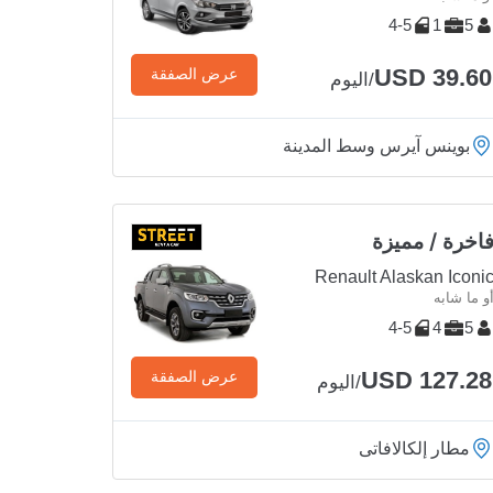
4-5
1
5
USD 39.60
عرض الصفقة
/اليوم
بوينس آيرس وسط المدينة
اخرة / مميزة
Renault Alaskan Iconi
و ما شابه
4-5
4
5
USD 127.28
عرض الصفقة
/اليوم
مطار إلكالافاتى