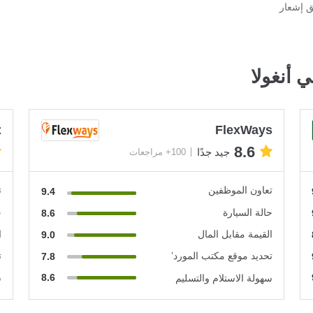
ق إشعار
 أنغولا
z
FlexWays
8.6
جيد جدًا
100+ مراجعات
تعاون الموظفين
ت
9.4
حالة السيارة
ح
8.6
القيمة مقابل المال
ا
9.0
تحديد موقع مكتب المورد’
ت
7.8
8.6
سهولة الاستلام والتسليم
س