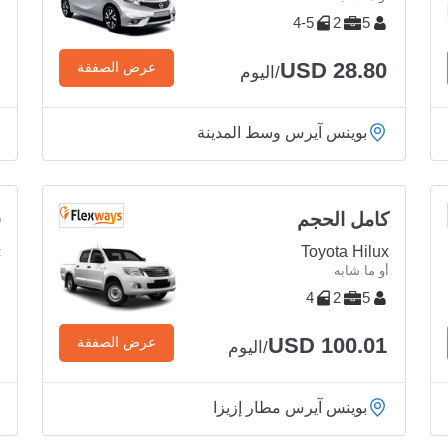
4-5
2
5
USD 28.80
عرض الصفقة
/اليوم
بوينس آيرس وسط المدينة
كامل الحجم
ف
c
Toyota Hilux
أو ما شابه
أ
4
2
5
USD 100.01
عرض الصفقة
/اليوم
بوينس آيرس مطار إزيزا