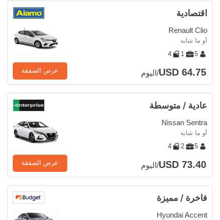
اقتصادية
Renault Clio
أو ما شابه
4
1
5
USD 64.75
عرض الصفقة
/اليوم
عادية / متوسطة
Nissan Sentra
أو ما شابه
4
2
5
USD 73.40
عرض الصفقة
/اليوم
فاخرة / مميزة
Hyundai Accent