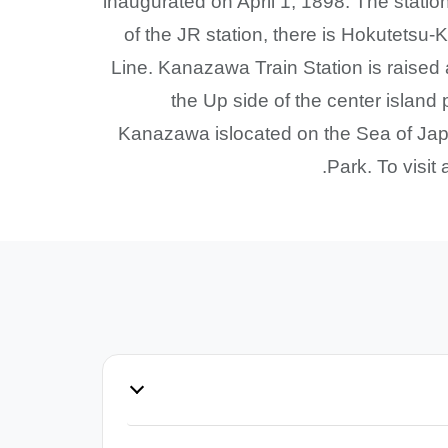
inaugurated on April 1, 1898. The stat
of the JR station, there is Hokutetsu
Line. Kanazawa Train Station is raised 
the Up side of the center island 
Kanazawa islocated on the Sea of Jap
Park. To visit