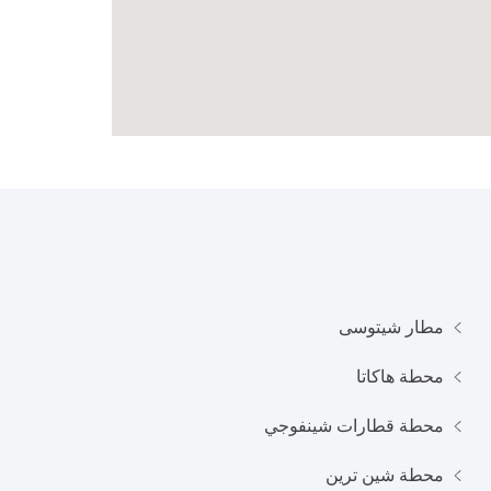
مطار شيتوسى
محطة هاكاتا
محطة قطارات شينفوجي
محطة شين ترين