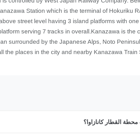
ion is controlled by West Japan Railway Company. B
-Kanazawa Station which is the terminal of Hokuriku
above street level having 3 island platforms with one
platform serving 7 tracks in overall.Kanazawa is the c
an surrounded by the Japanese Alps, Noto Peninsul
 all the places in the city and nearby Kanazawa Train 
محطة القطار كانازاوا؟