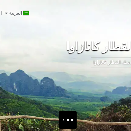
العربية
طار كانازاوا
طة القطار كانازاوا