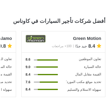
أفضل شركات تأجير السيارات في كاوناس
Alamo
Green Motion
9.8
8.4
جيد جدًا
100+ مراجعات
تعاون الموظفين
تعاون ال
8.6
حالة السيارة
حالة السي
9.0
القيمة مقابل المال
القيمة مق
8.4
تحديد موقع مكتب المورد’
تحديد مو
7.6
8.4
سهولة الاستلام والتسليم
سهولة الا