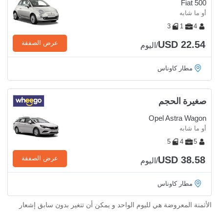
Fiat 500
أو ما شابه
3
1
4
USD 22.54
عرض الصفقة
/اليوم
مطار كاوناس
صغيرة الحجم
Opel Astra Wagon
أو ما شابه
5
4
5
USD 38.58
عرض الصفقة
/اليوم
مطار كاوناس
الأثمنة المعروضة هي لليوم الواحد و يمكن أن تتغير بدون سابق إشعار