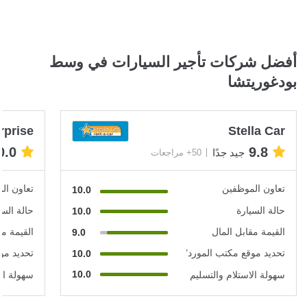
أفضل شركات تأجير السيارات في وسط
بودغوريتشا
rprise
Stella Car
0.0
9.8
جيد جدًا
50+ مراجعات
تعاون الموظفين
تعاون ال
10.0
حالة السيارة
حالة السي
10.0
القيمة مقابل المال
القيمة مق
9.0
تحديد موقع مكتب المورد’
تحديد مو
10.0
10.0
سهولة الاستلام والتسليم
سهولة الا