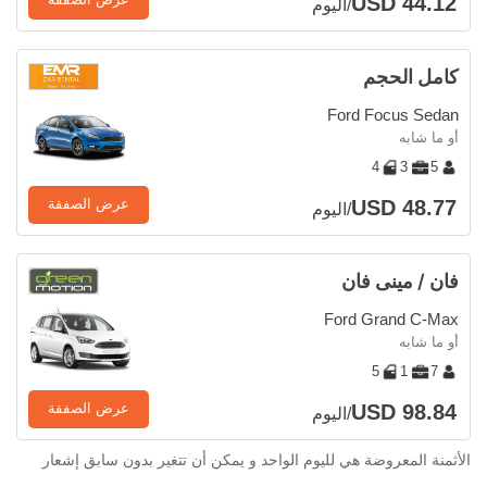
USD 44.12
/اليوم
كامل الحجم
Ford Focus Sedan
أو ما شابه
4
3
5
USD 48.77
عرض الصفقة
/اليوم
فان / مينى فان
Ford Grand C-Max
أو ما شابه
5
1
7
USD 98.84
عرض الصفقة
/اليوم
الأثمنة المعروضة هي لليوم الواحد و يمكن أن تتغير بدون سابق إشعار