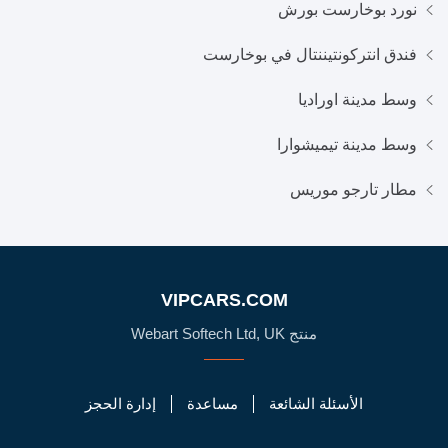
نورد بوخارست بورش
فندق انتركونتيننتال في بوخارست
وسط مدينة اوراديا
وسط مدينة تيميشوارا
مطار تارجو موريس
VIPCARS.COM
منتج Webart Softech Ltd, UK
الأسئلة الشائعة
مساعدة
إدارة الحجز