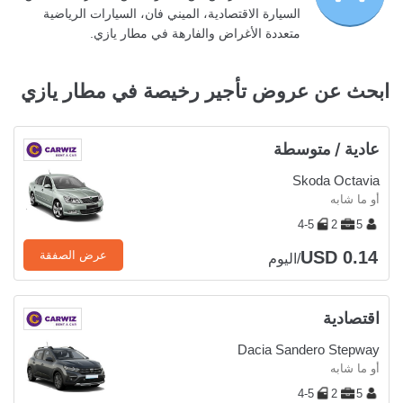
السيارة الاقتصادية، الميني فان، السيارات الرياضية
متعددة الأغراض والفارهة في مطار يازي.
ابحث عن عروض تأجير رخيصة في مطار يازي
عادية / متوسطة
Skoda Octavia
أو ما شابه
4-5
2
5
USD 0.14
عرض الصفقة
/اليوم
اقتصادية
Dacia Sandero Stepway
أو ما شابه
4-5
2
5