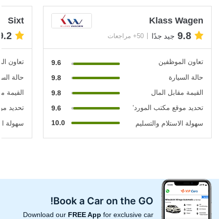
Sixt
Klass Wagen
9.2
9.8
جيد جدًا
50+ مراجعات
تعاون الموظفين
تعاون ال
9.6
حالة السيارة
حالة السي
9.8
القيمة مقابل المال
القيمة مق
9.8
تحديد موقع مكتب المورد’
تحديد مو
9.6
10.0
سهولة الاستلام والتسليم
سهولة الا
Book a Car on the GO!
Download our
FREE App
for exclusive car