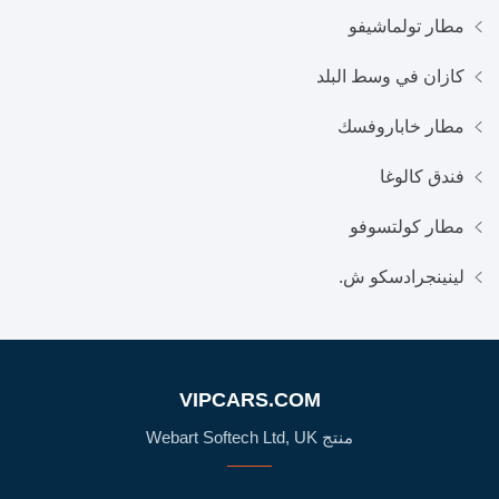
مطار تولماشيفو
كازان في وسط البلد
مطار خاباروفسك
فندق كالوغا
مطار كولتسوفو
لينينجرادسكو ش.
VIPCARS.COM
منتج Webart Softech Ltd, UK