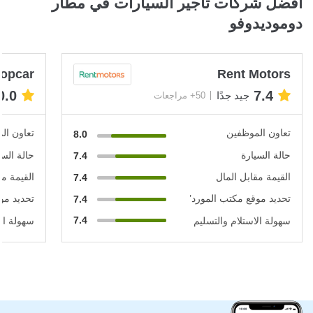
أفضل شركات تأجير السيارات في مطار
دوموديدوفو
ropcar
Rent Motors
0.0
7.4
جيد جدًا
50+ مراجعات
تعاون الموظفين
تعاون ال
8.0
حالة السيارة
حالة السي
7.4
القيمة مقابل المال
القيمة مق
7.4
تحديد موقع مكتب المورد’
تحديد مو
7.4
7.4
سهولة الاستلام والتسليم
سهولة الا