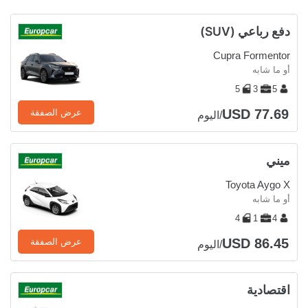
دفع رباعي (SUV)
Cupra Formentor
أو ما شابه
5
3
5
USD 77.69
عرض الصفقة
/اليوم
ميني
Toyota Aygo X
أو ما شابه
4
1
4
USD 86.45
عرض الصفقة
/اليوم
اقتصادية