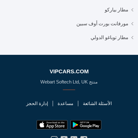
مطار بياركو
مورفانت بورت أوف سبين
مطار توباغو الدولي
VIPCARS.COM
منتج Webart Softech Ltd, UK
الأسئلة الشائعة
مساعدة
إدارة الحجز