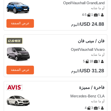
Opel/Vauxhall GrandLand
أو ما شابه
4-5
1
5
USD 24.88
عرض الصفقة
/اليوم
فان / مينى فان
Opel/Vauxhall Vivaro
أو ما شابه
5
18
3
USD 31.28
عرض الصفقة
/اليوم
فاخرة / مميزة
Mercedes-Benz CLA
أو ما شابه
4
3
5