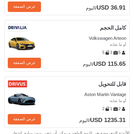
USD 36.91
عرض الصفقة
/اليوم
كامل الحجم
Volkswagen Arteon
أو ما شابه
5
3
5
USD 115.65
عرض الصفقة
/اليوم
قابل للتحويل
Aston Martin Vantage
أو ما شابه
2
1
2
USD 1235.31
عرض الصفقة
/اليوم
الأثمنة المعروضة هي لليوم الواحد و يمكن أن تتغير بدون سابق إشعار