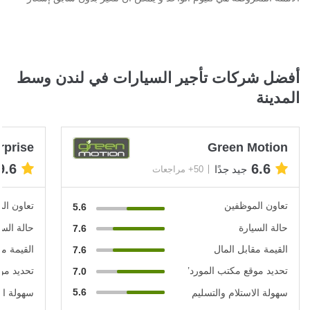
أفضل شركات تأجير السيارات في لندن وسط
المدينة
rprise
Green Motion
9.6
6.6
جيد جدًا
50+ مراجعات
تعاون الموظفين
تعاون ال
5.6
حالة السيارة
حالة السي
7.6
القيمة مقابل المال
القيمة مق
7.6
تحديد موقع مكتب المورد’
تحديد مو
7.0
5.6
سهولة الاستلام والتسليم
سهولة الا