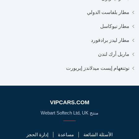
مطار بلفاست الدولي
مطار نيوكاسل
مطار ليدز برادفورد
ماربل أرك لندن
نوتنغهام إيست ميدلاندز إيربورت
VIPCARS.COM
منتج Webart Softech Ltd, UK
الأسئلة الشائعة
مساعدة
إدارة الحجز