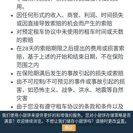
用。
因任何形式的收入、商誉、利润、时间损失
或因直接导致索赔的机会而产生的索赔
对预定租车协议中未使用的租车时间或天数
的索赔
在28天的索赔期限之后提出的费用或损害索
赔，基于上述的开始和结束日期，不在保险
范围之内
在保险期满后发生的事故引起的损失或索赔
由不可控制/不可预见的事件或事故引起的损
害，如恐怖主义、战争、洪水、地震等自然
灾害
由于您没有遵守租车协议的条款和条件以及
当地法律而造成的损失，例如：越野驾驶、
我们使用小甜饼来提供更好的和增强的服务。您对小甜饼存储策略是否
满意？
欢迎继续浏览。不想让我们储存小甜饼吗？请随时更改
设置
。
在药物或酒精影响下驾驶或违反交通法规等
确定