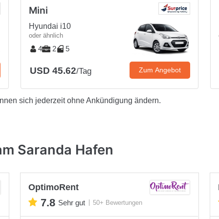
Mini
Hyundai i10
oder ähnlich
4
2
5
USD 45.62
Zum Angebot
/Tag
önnen sich jederzeit ohne Ankündigung ändern.
am Saranda Hafen
OptimoRent
7.8
Sehr gut
50+ Bewertungen