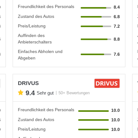
Freundlichkeit des Personals
0
8.4
Zustand des Autos
4
6.8
Preis/Leistung
8
7.2
Auffinden des
4
8.8
Anbieterschalters
Einfaches Abholen und
8
7.6
Abgeben
DRIVUS
9.4
Sehr gut
50+ Bewertungen
Freundlichkeit des Personals
0
10.0
Zustand des Autos
4
10.0
Preis/Leistung
0
10.0