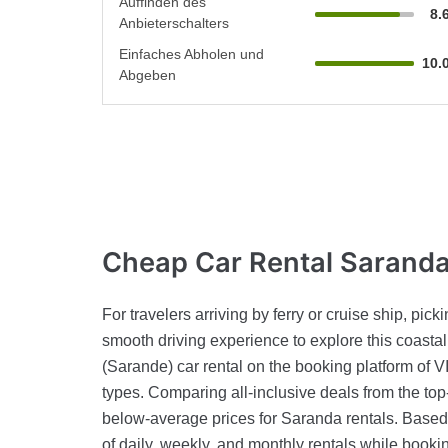
Auffinden des
8.
Anbieterschalters
Einfaches Abholen und
10.
Abgeben
Cheap Car Rental
Saranda
For travelers arriving by ferry or cruise ship, pick
smooth driving experience to explore this coasta
(Sarande) car rental on the booking platform of V
types. Comparing all-inclusive deals from the top
below-average prices for Saranda rentals. Based o
of daily, weekly, and monthly rentals while bookin