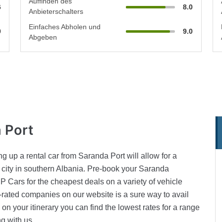
Auffinden des
6
8.0
Anbieterschalters
Einfaches Abholen und
0
9.0
Abgeben
 Port
ing up a rental car from Saranda Port will allow for a
l city in southern Albania. Pre-book your Saranda
IP Cars for the cheapest deals on a variety of vehicle
-rated companies on our website is a sure way to avail
n your itinerary you can find the lowest rates for a range
g with us.