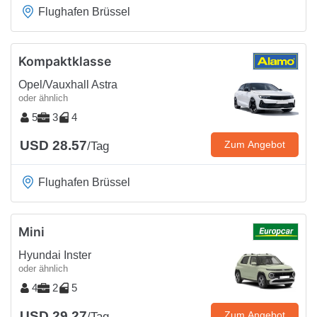
Flughafen Brüssel
Kompaktklasse
Opel/Vauxhall Astra
oder ähnlich
5
3
4
USD 28.57
Zum Angebot
/Tag
Flughafen Brüssel
Mini
Hyundai Inster
oder ähnlich
4
2
5
USD 29.27
Zum Angebot
/Tag