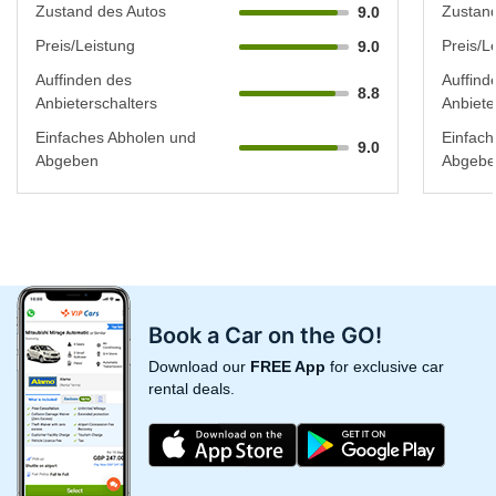
Zustand des Autos
Zustand
9.0
Preis/Leistung
Preis/L
9.0
Auffinden des
Auffind
8.8
Anbieterschalters
Anbiete
Einfaches Abholen und
Einfach
9.0
Abgeben
Abgebe
Book a Car on the GO!
Download our
FREE App
for exclusive car
rental deals.