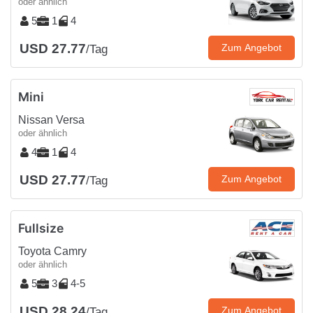
oder ähnlich
5
1
4
USD 27.77
Zum Angebot
/Tag
Mini
Nissan Versa
oder ähnlich
4
1
4
USD 27.77
Zum Angebot
/Tag
Fullsize
Toyota Camry
oder ähnlich
5
3
4-5
USD 28.24
Zum Angebot
/Tag