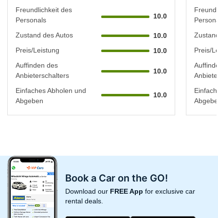
Freundlichkeit des
Freundl
10.0
Personals
Persona
Zustand des Autos
Zustand
10.0
Preis/Leistung
Preis/L
10.0
Auffinden des
Auffind
10.0
Anbieterschalters
Anbiete
Einfaches Abholen und
Einfach
10.0
Abgeben
Abgebe
Book a Car on the GO!
Download our
FREE App
for exclusive car
rental deals.