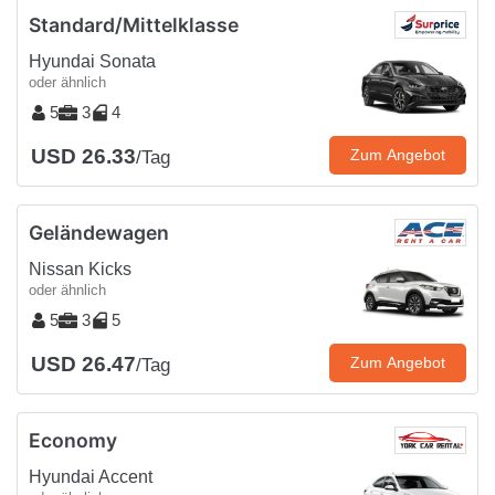
Standard/Mittelklasse
Hyundai Sonata
oder ähnlich
5
3
4
USD 26.33
Zum Angebot
/Tag
Geländewagen
Nissan Kicks
oder ähnlich
5
3
5
USD 26.47
Zum Angebot
/Tag
Economy
Hyundai Accent