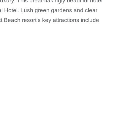
uxury. This breathtakingly beautiful hotel
nal Hotel. Lush green gardens and clear
t Beach resort‘s key attractions include