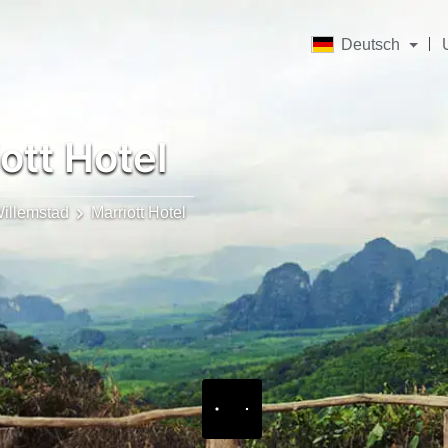
Deutsch
ott Hotel
illemstad
Marriott Hotel