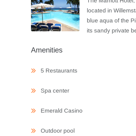
The Marriott Hotel,
located in Willems
blue aqua of the Pi
its sandy private b
Amenities
5 Restaurants
Spa center
Emerald Casino
Outdoor pool