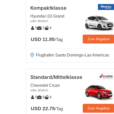
Kompaktklasse
Hyundai i10 Grand
oder ähnlich
5
2
4
USD 11.95
Zum Angebot
/Tag
Flughafen Santo Domingo-Las Americas
Standard/Mittelklasse
Chevrolet Cruze
oder ähnlich
5
8
4
USD 22.75
Zum Angebot
/Tag