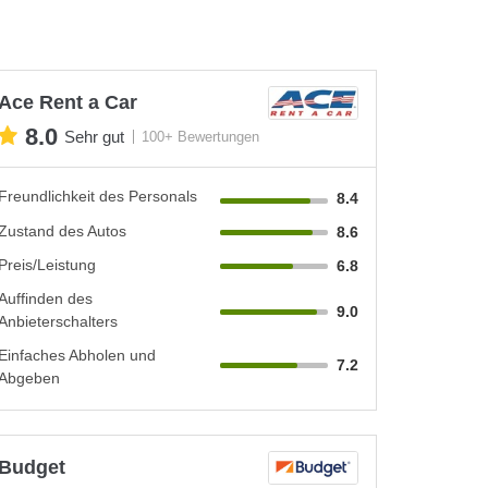
Ace Rent a Car
8.0
Sehr gut
100+ Bewertungen
Freundlichkeit des Personals
8.4
Zustand des Autos
8.6
Preis/Leistung
6.8
Auffinden des
9.0
Anbieterschalters
Einfaches Abholen und
7.2
Abgeben
Budget