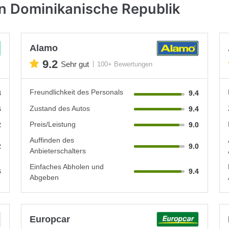
n Dominikanische Republik
Alamo
9.2
Sehr gut
100+ Bewertungen
Freundlichkeit des Personals
8
9.4
Zustand des Autos
6
9.4
Preis/Leistung
2
9.0
Auffinden des
2
9.0
Anbieterschalters
Einfaches Abholen und
6
9.4
Abgeben
Europcar