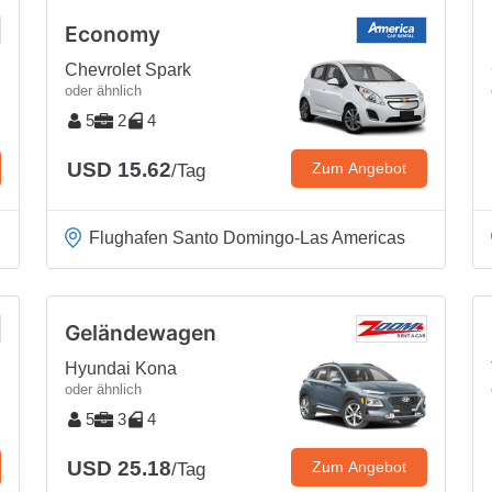
Economy
Chevrolet Spark
oder ähnlich
5
2
4
USD 15.62
Zum Angebot
/Tag
Flughafen Santo Domingo-Las Americas
Geländewagen
Hyundai Kona
oder ähnlich
5
3
4
USD 25.18
Zum Angebot
/Tag