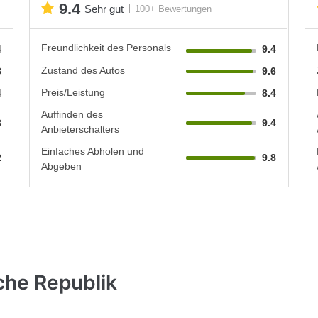
9.4
Sehr gut
100+ Bewertungen
Freundlichkeit des Personals
4
9.4
Zustand des Autos
8
9.6
Preis/Leistung
4
8.4
Auffinden des
8
9.4
Anbieterschalters
Einfaches Abholen und
2
9.8
Abgeben
che Republik