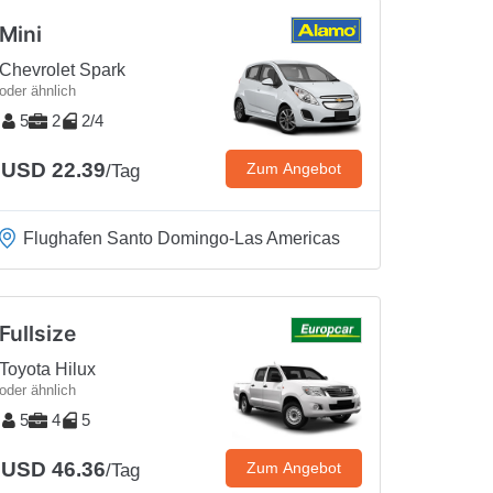
Mini
Chevrolet Spark
oder ähnlich
5
2
2/4
USD 22.39
Zum Angebot
/Tag
Flughafen Santo Domingo-Las Americas
Fullsize
Toyota Hilux
oder ähnlich
5
4
5
USD 46.36
Zum Angebot
/Tag