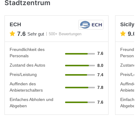
Stadtzentrum
ECH
Sicil
7.6
9.
Sehr gut
500+ Bewertungen
Freundlichkeit des
Freundl
7.6
Personals
Persona
Zustand des Autos
Zustand
8.0
Preis/Leistung
Preis/L
7.4
Auffinden des
Auffind
7.8
Anbieterschalters
Anbiete
Einfaches Abholen und
Einfach
7.6
Abgeben
Abgebe