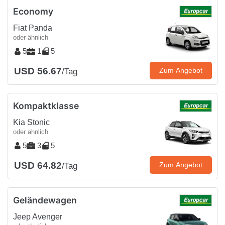
Economy
Fiat Panda
oder ähnlich
5
1
5
USD 56.67
Zum Angebot
/Tag
Kompaktklasse
Kia Stonic
oder ähnlich
5
3
5
USD 64.82
Zum Angebot
/Tag
Geländewagen
Jeep Avenger