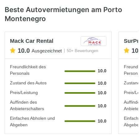
Beste Autovermietungen am Porto
Montenegro
Mack Car Rental
SurPr
10.0
10
Ausgezeichnet
50+ Bewertungen
Freundlichkeit des
Freundl
10.0
Personals
Persona
Zustand des Autos
Zustand
10.0
Preis/Leistung
Preis/L
10.0
Auffinden des
Auffind
10.0
Anbieterschalters
Anbiete
Einfaches Abholen und
Einfach
10.0
Abgeben
Abgebe