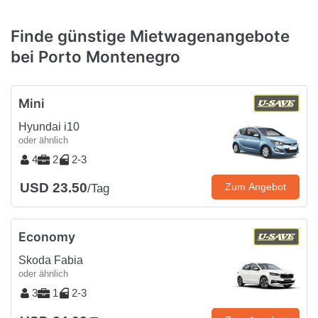
Finde günstige Mietwagenangebote
bei Porto Montenegro
Mini
Hyundai i10
oder ähnlich
4
2
2-3
USD 23.50
Zum Angebot
/Tag
Economy
Skoda Fabia
oder ähnlich
3
1
2-3