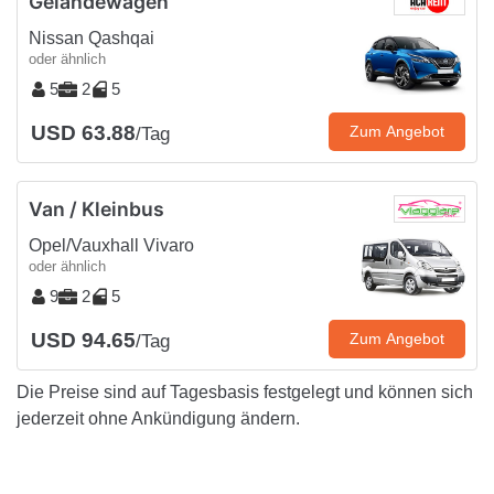
Geländewagen
Nissan Qashqai
oder ähnlich
5
2
5
USD 63.88
Zum Angebot
/Tag
Van / Kleinbus
Opel/Vauxhall Vivaro
oder ähnlich
9
2
5
USD 94.65
Zum Angebot
/Tag
Die Preise sind auf Tagesbasis festgelegt und können sich
jederzeit ohne Ankündigung ändern.