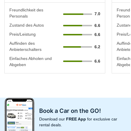
Freundlichkeit des
Freundl
7.0
Personals
Persona
Zustand des Autos
Zustand
6.6
Preis/Leistung
Preis/L
6.6
Auffinden des
Auffind
6.2
Anbieterschalters
Anbiete
Einfaches Abholen und
Einfach
6.6
Abgeben
Abgebe
Book a Car on the GO!
Download our
FREE App
for exclusive car
rental deals.