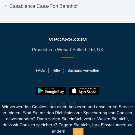
Casablanca Casa-Port Bahnhof
VIPCARS.COM
Produkt von Webart Softech Ltd, UK
FAQs
Hilfe
Buchung verwalten
Wir verwenden Cookies, um einen besseren und erweiterten Service
zu bieten. Sind Sie mit den Richtlinien zur Speicherung von Cookies
einverstanden?
Dann surfen Sie einfach weiter. Wollen Sie nicht,
© 2010 - 2026 VIPCars.com. Alle Rechte vorbehalten
dass wir Cookies speichern? Zögern Sie nicht, Ihre Einstellungen zu
Datenschutzerklärung
AGBs
Site Map
Ok
ändern
.