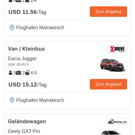
4
2
2/4
USD 11.56
Zum Angebot
/Tag
Flughafen Marrakesch
Van / Kleinbus
Dacia Jogger
oder ähnlich
5
2
4-5
USD 15.12
Zum Angebot
/Tag
Flughafen Marrakesch
Geländewagen
Geely GX3 Pro