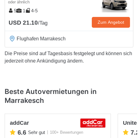
oder ähnlich
5
1
4-5
USD 21.10
Zum Angebot
/Tag
Flughafen Marrakesch
Die Preise sind auf Tagesbasis festgelegt und können sich
jederzeit ohne Ankündigung ändern.
Beste Autovermietungen in
Marrakesch
addCar
Unite
6.6
7.
Sehr gut
100+ Bewertungen