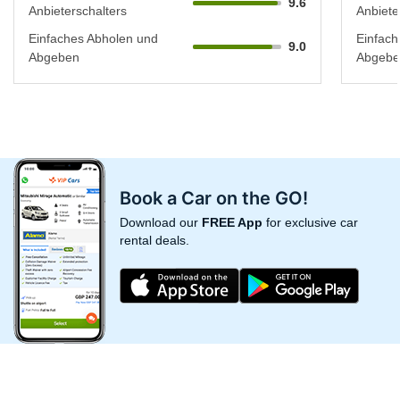
9.6
Anbieterschalters
Anbiete
Einfaches Abholen und
Einfach
9.0
Abgeben
Abgebe
Book a Car on the GO!
Download our
FREE App
for exclusive car
rental deals.