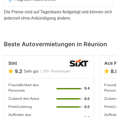
Die Preise sind auf Tagesbasis festgelegt und können sich
jederzeit ohne Ankündigung ändern.
Beste Autovermietungen in Réunion
Sixt
Ace R
9.2
8.
Sehr gut
100+ Bewertungen
Freundlichkeit des
Freundl
9.4
Personals
Persona
Zustand des Autos
Zustand
9.0
Preis/Leistung
Preis/L
9.0
Auffinden des
Auffind