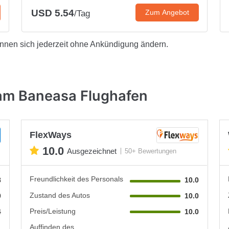
USD 5.54
Zum Angebot
/Tag
önnen sich jederzeit ohne Ankündigung ändern.
am Baneasa Flughafen
FlexWays
10.0
Ausgezeichnet
50+ Bewertungen
Freundlichkeit des Personals
8
10.0
Zustand des Autos
0
10.0
Preis/Leistung
4
10.0
Auffinden des