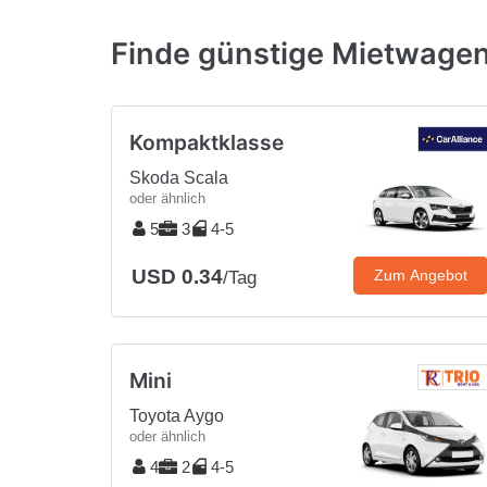
Finde günstige Mietwage
Kompaktklasse
Skoda Scala
oder ähnlich
5
3
4-5
USD 0.34
Zum Angebot
/Tag
Mini
Toyota Aygo
oder ähnlich
4
2
4-5