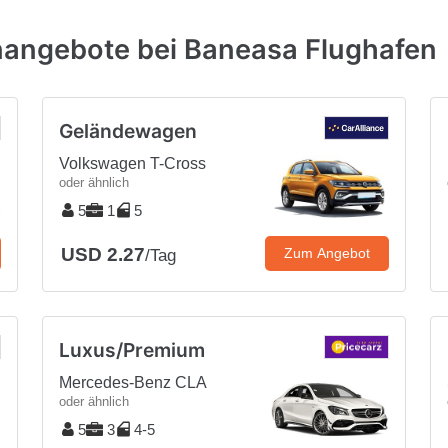
nangebote bei Baneasa Flughafen
Geländewagen
Volkswagen T-Cross
oder ähnlich
5
1
5
USD 2.27
Zum Angebot
/Tag
Luxus/Premium
Mercedes-Benz CLA
oder ähnlich
5
3
4-5