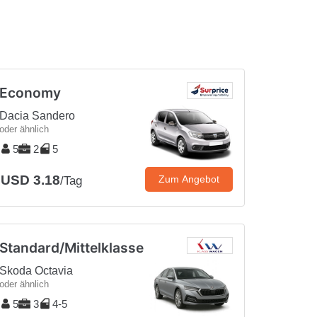
Economy
Dacia Sandero
oder ähnlich
5
2
5
USD 3.18
Zum Angebot
/Tag
Standard/Mittelklasse
Skoda Octavia
oder ähnlich
5
3
4-5