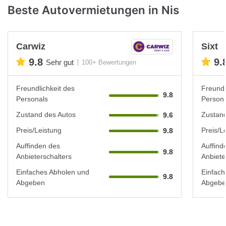
Beste Autovermietungen in Nis
Carwiz
Sixt
9.8
9.
Sehr gut
100+ Bewertungen
Freundlichkeit des
Freundl
9.8
Personals
Persona
Zustand des Autos
Zustand
9.6
Preis/Leistung
Preis/L
9.8
Auffinden des
Auffind
9.8
Anbieterschalters
Anbiete
Einfaches Abholen und
Einfach
9.8
Abgeben
Abgebe