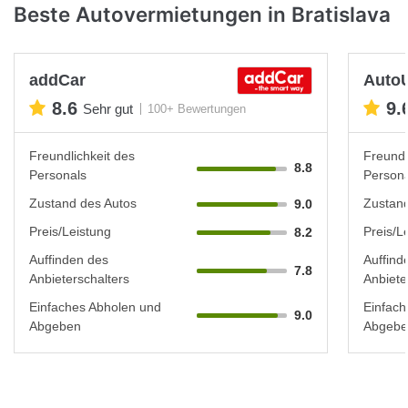
Beste Autovermietungen in Bratislava
addCar
Auto
8.6
9.
Sehr gut
100+ Bewertungen
Freundlichkeit des
Freundl
8.8
Personals
Persona
Zustand des Autos
Zustand
9.0
Preis/Leistung
Preis/L
8.2
Auffinden des
Auffind
7.8
Anbieterschalters
Anbiete
Einfaches Abholen und
Einfach
9.0
Abgeben
Abgebe