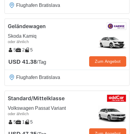
Flughafen Bratislava
Geländewagen
Skoda Kamiq
oder ähnlich
5
2
5
USD 41.38
Zum Angebot
/Tag
Flughafen Bratislava
Standard/Mittelklasse
Volkswagen Passat Variant
oder ähnlich
5
1
5
USD 47.35
Zum Angebot