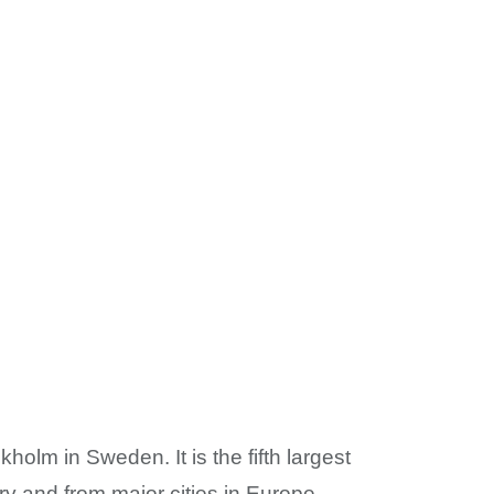
olm in Sweden. It is the fifth largest
try and from major cities in Europe.