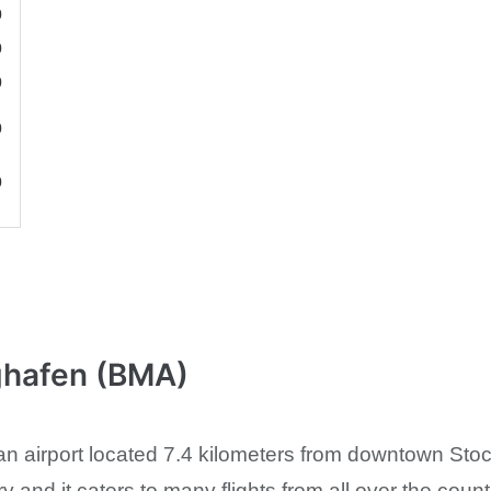
0
0
0
0
0
ghafen (BMA)
n airport located 7.4 kilometers from downtown Stockh
try and it caters to many flights from all over the coun