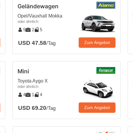
Geländewagen
Opel/Vauxhall Mokka
oder ähnlich
5
2
5
USD 47.58
Zum Angebot
/Tag
Mini
Toyota Aygo X
oder ähnlich
4
1
4
USD 69.20
Zum Angebot
/Tag