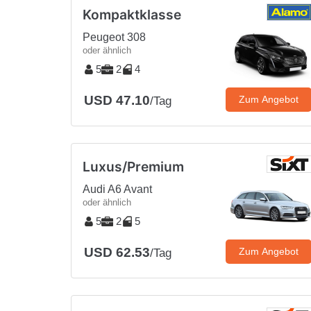
Kompaktklasse
Peugeot 308
oder ähnlich
5
2
4
USD 47.10
Zum Angebot
/Tag
Luxus/Premium
Audi A6 Avant
oder ähnlich
5
2
5
USD 62.53
Zum Angebot
/Tag