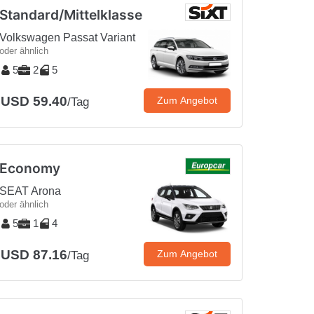
Standard/Mittelklasse
Volkswagen Passat Variant
oder ähnlich
5
2
5
USD 59.40
Zum Angebot
/Tag
Economy
SEAT Arona
oder ähnlich
5
1
4
USD 87.16
Zum Angebot
/Tag