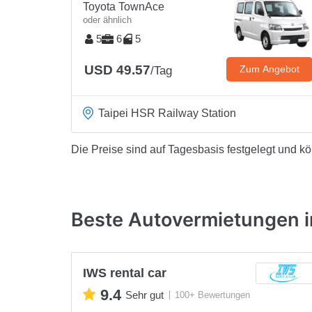
Toyota TownAce
oder ähnlich
5
6
5
USD 49.57
Zum Angebot
/Tag
Taipei HSR Railway Station
Die Preise sind auf Tagesbasis festgelegt und k
Beste Autovermietungen i
IWS rental car
9.4
Sehr gut
100+ Bewertungen