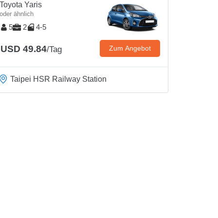
Toyota Yaris
oder ähnlich
5
2
4-5
USD 49.84
Zum Angebot
/Tag
Taipei HSR Railway Station