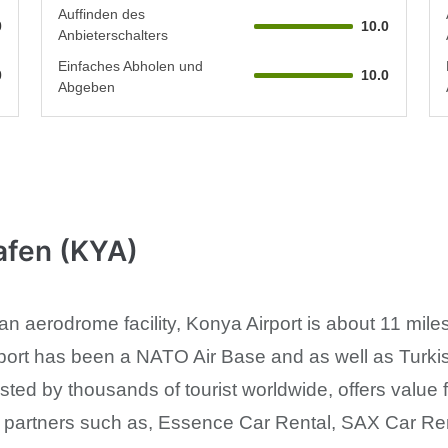
Auffinden des
0
10.0
Anbieterschalters
Einfaches Abholen und
0
10.0
Abgeben
afen (KYA)
lian aerodrome facility, Konya Airport is about 11 mi
rport has been a NATO Air Base and as well as Turki
usted by thousands of tourist worldwide, offers value
nce partners such as, Essence Car Rental, SAX Car