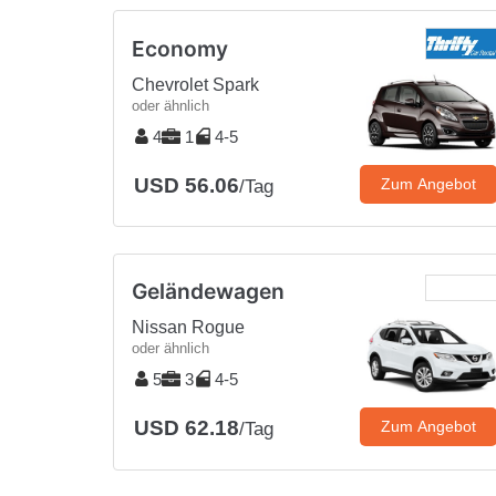
Economy
Chevrolet Spark
oder ähnlich
4
1
4-5
USD 56.06
Zum Angebot
/Tag
Geländewagen
Nissan Rogue
oder ähnlich
5
3
4-5
USD 62.18
Zum Angebot
/Tag