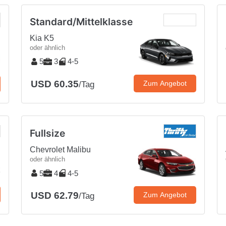
Standard/Mittelklasse
Kia K5
oder ähnlich
5
3
4-5
USD 60.35
Zum Angebot
/Tag
Fullsize
Chevrolet Malibu
oder ähnlich
5
4
4-5
USD 62.79
Zum Angebot
/Tag