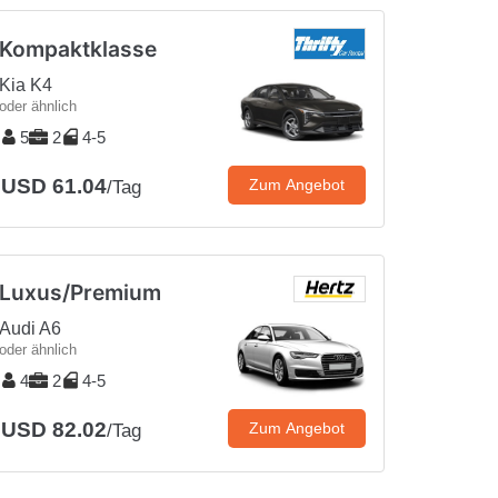
Kompaktklasse
Kia K4
oder ähnlich
5
2
4-5
USD 61.04
Zum Angebot
/Tag
Luxus/Premium
Audi A6
oder ähnlich
4
2
4-5
USD 82.02
Zum Angebot
/Tag