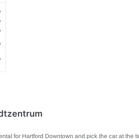
0
0
0
0
0
adtzentrum
ental for Hartford Downtown and pick the car at the 