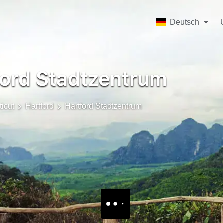
Deutsch
ord Stadtzentrum
icut
Hartford
Hartford Stadtzentrum