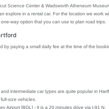
ut Science Center & Wadsworth Atheneum Museum of 
n explore in a rental car. For the location we work with
 one-way option that you can use to plan road trips.
rtford
by paying a small daily fee at the time of the booki
nd intermediate car types are quite popular in Hartfo
ull-size vehicles.
 Airport [BDL] - It is a 20 minutes drive via I-91 N.