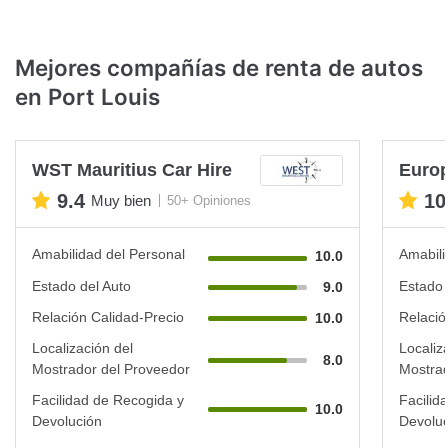
Mejores compañías de renta de autos
en Port Louis
WST Mauritius Car Hire
Euro
9.4
10
Muy bien
50+ Opiniones
Amabilidad del Personal
Amabili
10.0
Estado del Auto
Estado 
9.0
Relación Calidad-Precio
Relació
10.0
Localización del
Localiz
8.0
Mostrador del Proveedor
Mostrad
Facilidad de Recogida y
Facilid
10.0
Devolución
Devoluc