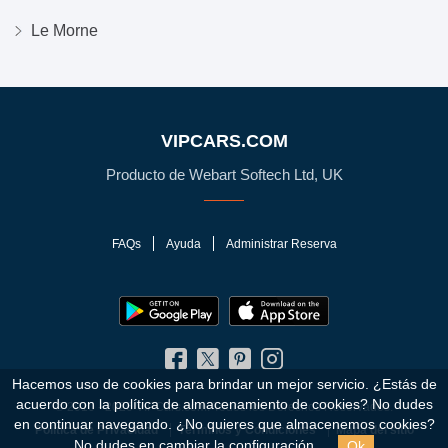
Le Morne
VIPCARS.COM
Producto de Webart Softech Ltd, UK
FAQs
Ayuda
Administrar Reserva
Hacemos uso de cookies para brindar un mejor servicio. ¿Estás de
acuerdo con la política de almacenamiento de cookies?
No dudes
© 2010 - 2026 VIPCars.com. Todos los Derechos Reservados.
en continuar navegando. ¿No quieres que almacenemos cookies?
Política de Privacidad
Términos y Condiciones
Mapa del sitio
Ok
No dudes en cambiar la
configuración
.