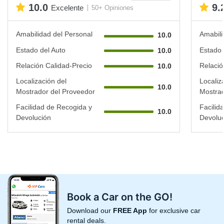
10.0
9.
Excelente
50+ Opiniones
Amabilidad del Personal
Amabili
10.0
Estado del Auto
Estado 
10.0
Relación Calidad-Precio
Relació
10.0
Localización del
Localiz
10.0
Mostrador del Proveedor
Mostrad
Facilidad de Recogida y
Facilid
10.0
Devolución
Devoluc
Book a Car on the GO!
Download our
FREE App
for exclusive car
rental deals.