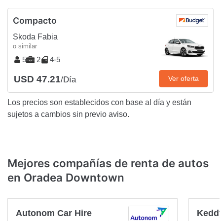
Compacto
Skoda Fabia
o similar
5
2
4-5
USD 47.21
Ver oferta
/Día
Los precios son establecidos con base al día y están
sujetos a cambios sin previo aviso.
Mejores compañías de renta de autos
en Oradea Downtown
Autonom Car Hire
Keddy