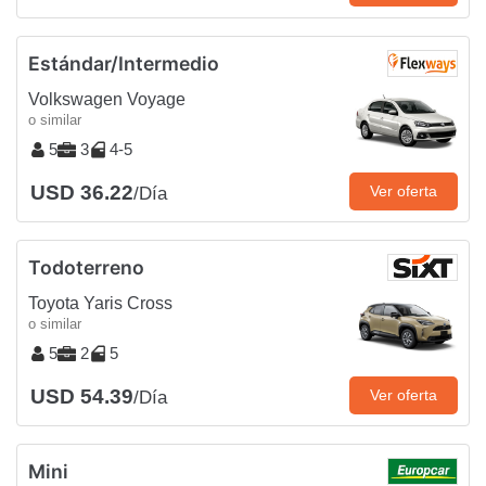
Estándar/Intermedio
Volkswagen Voyage
o similar
5
3
4-5
USD 36.22
Ver oferta
/Día
Todoterreno
Toyota Yaris Cross
o similar
5
2
5
USD 54.39
Ver oferta
/Día
Mini