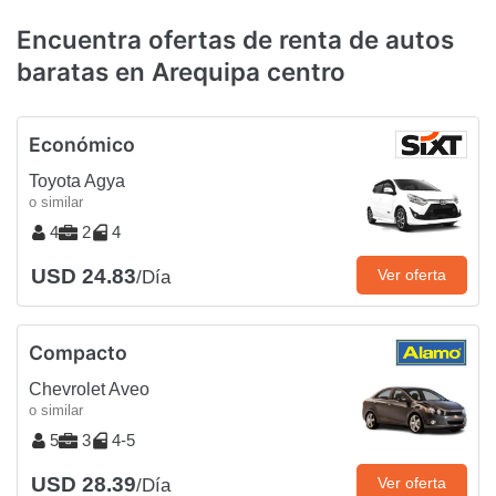
Encuentra ofertas de renta de autos
baratas en Arequipa centro
Económico
Toyota Agya
o similar
4
2
4
USD 24.83
Ver oferta
/Día
Compacto
Chevrolet Aveo
o similar
5
3
4-5
USD 28.39
Ver oferta
/Día