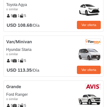
Toyota Agya
o similar
5
1
5
USD 108.68
Ver oferta
/Día
Van/Minivan
Hyundai Staria
o similar
8
1
5
USD 113.35
Ver oferta
/Día
Grande
Ford Ranger
o similar
5
2
5