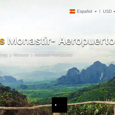
Español
USD
s
Monastir- Aeropuerto
únez
Monastir
Monastir- Aeropuerto