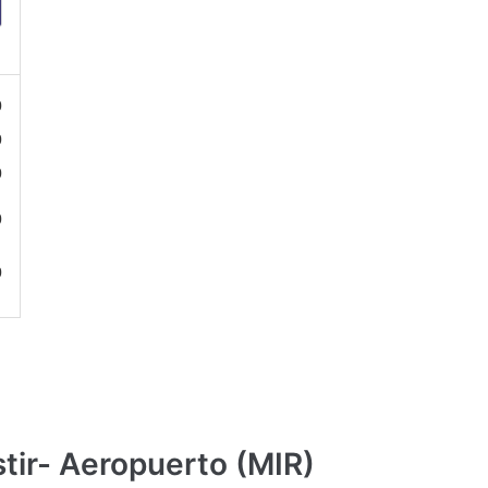
0
0
0
0
0
tir- Aeropuerto (MIR)