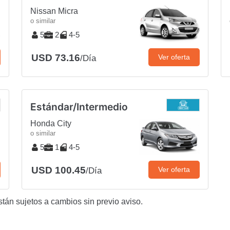
Nissan Micra
o similar
5
2
4-5
USD 73.16
Ver oferta
/Día
Estándar/Intermedio
Honda City
o similar
5
1
4-5
USD 100.45
Ver oferta
/Día
stán sujetos a cambios sin previo aviso.