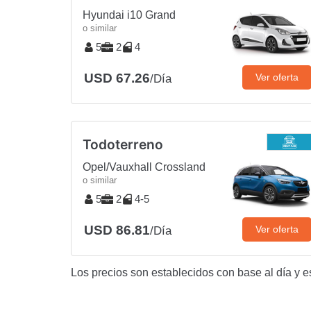
Hyundai i10 Grand
o similar
5
2
4
USD 67.26
Ver oferta
/Día
Todoterreno
Opel/Vauxhall Crossland
o similar
5
2
4-5
USD 86.81
Ver oferta
/Día
Los precios son establecidos con base al día y e