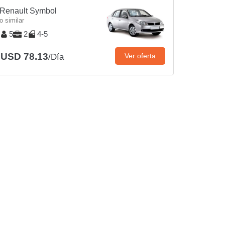
Renault Symbol
o similar
5
2
4-5
USD 78.13
Ver oferta
/Día