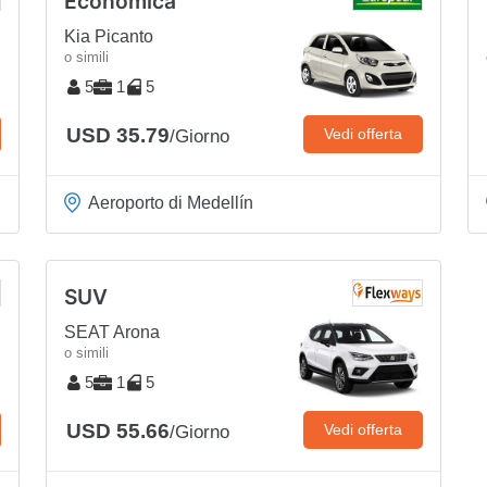
Economica
Kia Picanto
o simili
5
1
5
USD 35.79
Vedi offerta
/Giorno
Aeroporto di Medellín
SUV
SEAT Arona
o simili
5
1
5
USD 55.66
Vedi offerta
/Giorno