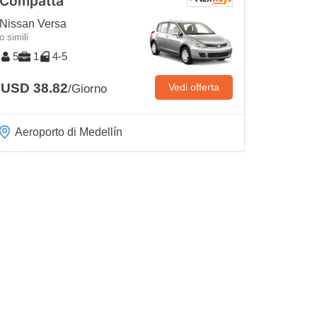
Compatta
Nissan Versa
o simili
5
1
4-5
USD 38.82
Vedi offerta
/Giorno
Aeroporto di Medellín