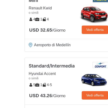
Mini
Renault Kwid
o simili
4
1
4
USD 32.65
Vedi offerta
/Giorno
Aeroporto di Medellín
Standard/Intermedia
Hyundai Accent
o simili
5
1
4-5
USD 43.26
Vedi offerta
/Giorno