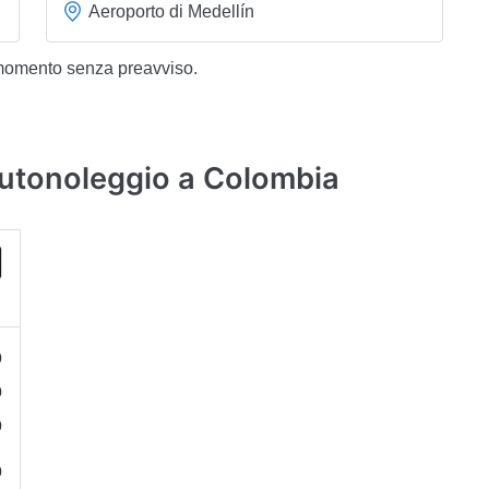
Aeroporto di Medellín
 momento senza preavviso.
autonoleggio a Colombia
0
0
0
0