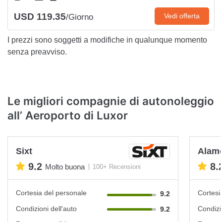
USD 119.35
Vedi offerta
/Giorno
I prezzi sono soggetti a modifiche in qualunque momento
senza preavviso.
Le migliori compagnie di autonoleggio
all’ Aeroporto di Luxor
Sixt
Alam
9.2
8.
Molto buona
100+ Recensioni
Cortesia del personale
Cortesi
9.2
Condizioni dell'auto
Condizi
9.2