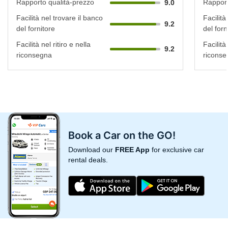
Rapporto qualità-prezzo
Rapport
9.0
Facilità nel trovare il banco
Facilità
9.2
del fornitore
del forn
Facilità nel ritiro e nella
Facilità 
9.2
riconsegna
riconse
Book a Car on the GO!
Download our
FREE App
for exclusive car
rental deals.