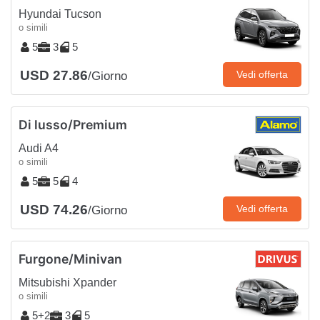
Hyundai Tucson
o simili
5
3
5
USD 27.86
Vedi offerta
/Giorno
Di lusso/Premium
Audi A4
o simili
5
5
4
USD 74.26
Vedi offerta
/Giorno
Furgone/Minivan
Mitsubishi Xpander
o simili
5+2
3
5