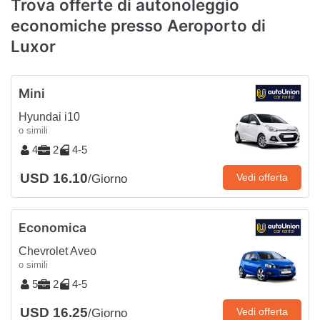
Trova offerte di autonoleggio
economiche presso Aeroporto di
Luxor
Mini
Hyundai i10
o simili
4
2
4-5
USD 16.10
Vedi offerta
/Giorno
Economica
Chevrolet Aveo
o simili
5
2
4-5
USD 16.25
Vedi offerta
/Giorno