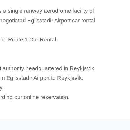
is a single runway aerodrome facility of
egotiated Egilsstadir Airport car rental
 and Route 1 Car Rental.
rt authority headquartered in Reykjavík
rom Egilsstadir Airport to Reykjavík.
y.
arding our online reservation.