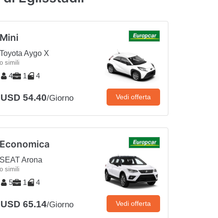
Mini
Toyota Aygo X
o simili
4
1
4
USD 54.40
Vedi offerta
/Giorno
Economica
SEAT Arona
o simili
5
1
4
USD 65.14
Vedi offerta
/Giorno