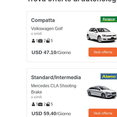
Compatta
Volkswagen Golf
o simili
5
2
5
USD 47.10
Vedi offerta
/Giorno
Standard/Intermedia
Mercedes CLA Shooting
Brake
o simili
5
2
5
USD 59.40
Vedi offerta
/Giorno