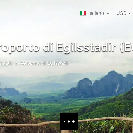
Italiano
USD
oporto di Egilsstadir (
sstadir
Aeroporto di Egilsstadir