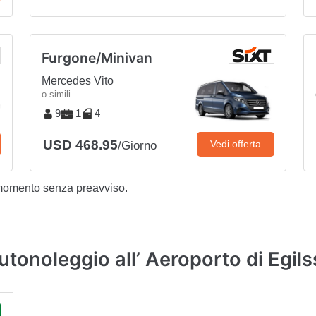
Furgone/Minivan
Mercedes Vito
o simili
9
1
4
USD 468.95
Vedi offerta
/Giorno
 momento senza preavviso.
utonoleggio all’ Aeroporto di Egils