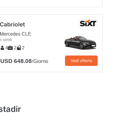
Cabriolet
Mercedes CLE
o simili
4
2
2
USD 648.08
Vedi offerta
/Giorno
stadir