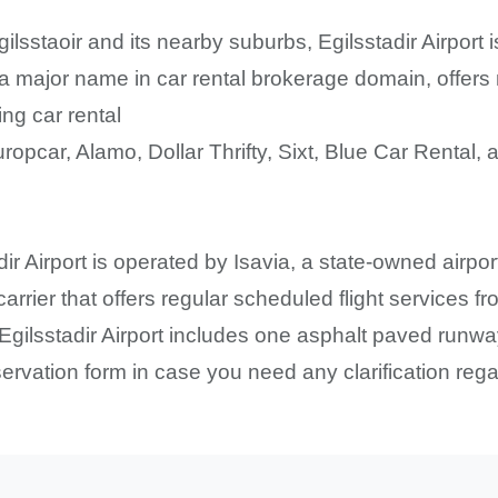
gilsstaoir and its nearby suburbs, Egilsstadir Airport 
a major name in car rental brokerage domain, offers n
ng car rental
opcar, Alamo, Dollar Thrifty, Sixt, Blue Car Rental,
ir Airport is operated by Isavia, a state-owned airpo
r carrier that offers regular scheduled flight services f
gilsstadir Airport includes one asphalt paved runwa
 reservation form in case you need any clarification reg