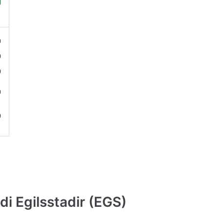
0
0
0
0
0
i Egilsstadir (EGS)