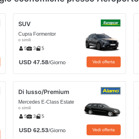
SUV
Cupra Formentor
o simili
5
3
5
USD 47.58
Vedi offerta
/Giorno
Di lusso/Premium
Mercedes E-Class Estate
o simili
5
3
5
USD 62.53
Vedi offerta
/Giorno