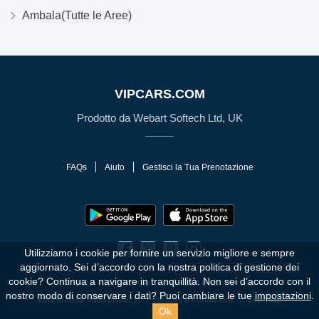
Ambala(Tutte le Aree)
VIPCARS.COM
Prodotto da Webart Softech Ltd, UK
FAQs
Aiuto
Gestisci la Tua Prenotazione
Utilizziamo i cookie per fornire un servizio migliore e sempre
aggiornato. Sei d’accordo con la nostra politica di gestione dei
cookie?
Continua a navigare in tranquillità. Non sei d’accordo con il
© 2010 - 2026 VIPCars.com. Tutti i diritti riservati
nostro modo di conservare i dati? Puoi cambiare le tue
impostazioni
.
Informativa sulla privacy
Termini e condizioni
Site Map
Ok