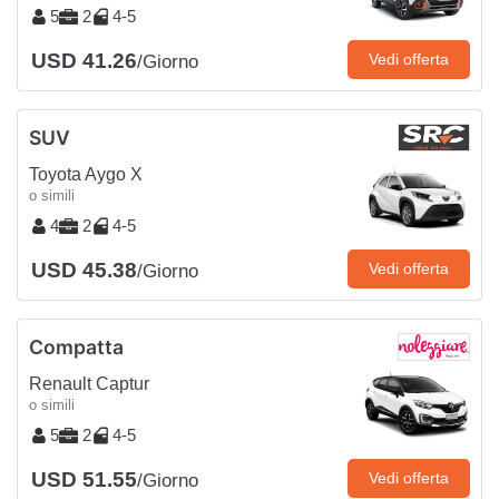
5
2
4-5
USD 41.26
Vedi offerta
/Giorno
SUV
Toyota Aygo X
o simili
4
2
4-5
USD 45.38
Vedi offerta
/Giorno
Compatta
Renault Captur
o simili
5
2
4-5
USD 51.55
Vedi offerta
/Giorno