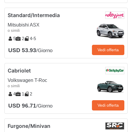
Standard/Intermedia
Mitsubishi ASX
o simili
5
2
4-5
USD 53.93
Vedi offerta
/Giorno
Cabriolet
Volkswagen T-Roc
o simili
4
1
2
USD 96.71
Vedi offerta
/Giorno
Furgone/Minivan