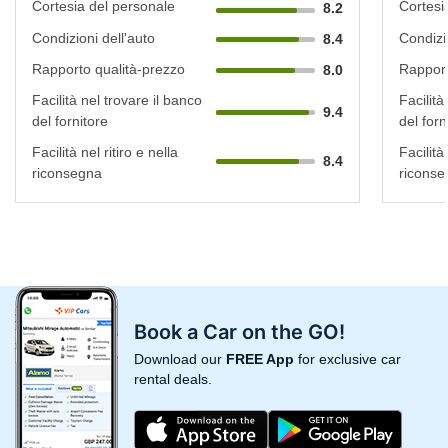
Cortesia del personale
Cortesi
8.2
Condizioni dell'auto
Condizi
8.4
Rapporto qualità-prezzo
Rapport
8.0
Facilità nel trovare il banco
Facilità
9.4
del fornitore
del forn
Facilità nel ritiro e nella
Facilità 
8.4
riconsegna
riconse
Book a Car on the GO!
Download our
FREE App
for exclusive car
rental deals.