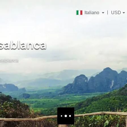
Italiano
USD
ablanca
sablanca