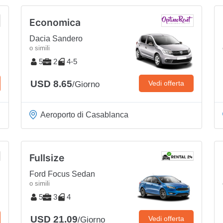
Economica
Dacia Sandero
o simili
5
2
4-5
USD 8.65
Vedi offerta
/Giorno
Aeroporto di Casablanca
Fullsize
Ford Focus Sedan
o simili
5
3
4
USD 21.09
Vedi offerta
/Giorno