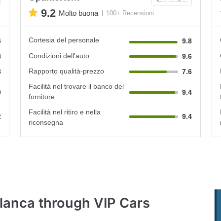
9.2
Molto buona
100+ Recensioni
Cortesia del personale
4
9.8
Condizioni dell'auto
8
9.6
Rapporto qualità-prezzo
8
7.6
Facilità nel trovare il banco del
0
9.4
fornitore
Facilità nel ritiro e nella
2
9.4
riconsegna
lanca through VIP Cars