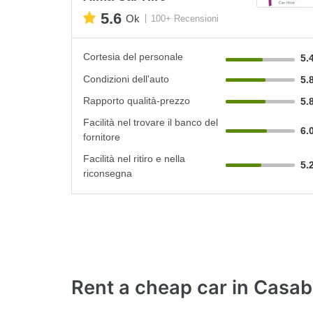
5.6
Ok
100+ Recensioni
Cortesia del personale
5.
Condizioni dell'auto
5.
Rapporto qualità-prezzo
5.
Facilità nel trovare il banco del
6.
fornitore
Facilità nel ritiro e nella
5.
riconsegna
Rent a cheap car
in Casab