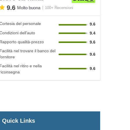
9.6
Molto buona
100+ Recensioni
Cortesia del personale
9.6
Condizioni dell'auto
9.4
Rapporto qualità-prezzo
9.6
Facilità nel trovare il banco del
9.6
fornitore
Facilità nel ritiro e nella
9.6
riconsegna
Quick Links