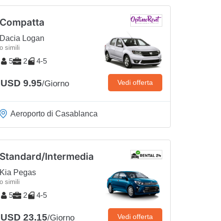
Compatta
Dacia Logan
o simili
5
2
4-5
USD 9.95
Vedi offerta
/Giorno
Aeroporto di Casablanca
Standard/Intermedia
Kia Pegas
o simili
5
2
4-5
USD 23.15
Vedi offerta
/Giorno