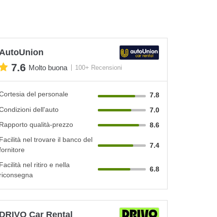
AutoUnion
7.6
Molto buona
100+ Recensioni
Cortesia del personale
7.8
Condizioni dell'auto
7.0
Rapporto qualità-prezzo
8.6
Facilità nel trovare il banco del
7.4
fornitore
Facilità nel ritiro e nella
6.8
riconsegna
DRIVO Car Rental