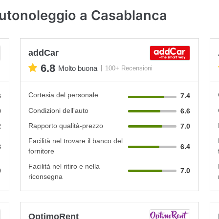
autonoleggio a Casablanca
addCar
6.8
Molto buona
100+ Recensioni
Cortesia del personale
6
7.4
Condizioni dell'auto
0
6.6
Rapporto qualità-prezzo
2
7.0
Facilità nel trovare il banco del
8
6.4
fornitore
Facilità nel ritiro e nella
0
7.0
riconsegna
OptimoRent