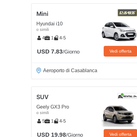
Mini
Hyundai i10
o simili
4
1
4-5
USD 7.83
Vedi offerta
/Giorno
Aeroporto di Casablanca
SUV
Geely GX3 Pro
o simili
5
1
4-5
USD 19.98
Vedi offerta
/Giorno