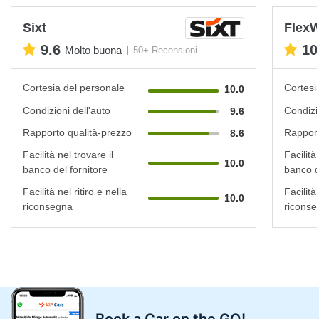
Sixt
Flex
9.6
10
Molto buona
50+ Recensioni
Cortesia del personale
Cortesi
10.0
Condizioni dell'auto
Condizi
9.6
Rapporto qualità-prezzo
Rapport
8.6
Facilità nel trovare il
Facilità
10.0
banco del fornitore
banco d
Facilità nel ritiro e nella
Facilità 
10.0
riconsegna
riconse