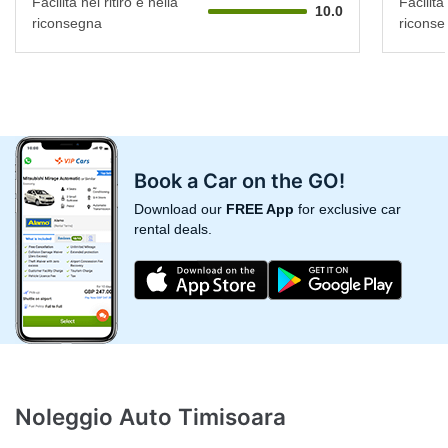
Facilità nel ritiro e nella
Facilità 
10.0
riconsegna
riconse
Book a Car on the GO!
Download our
FREE App
for exclusive car
rental deals.
Noleggio Auto Timisoara