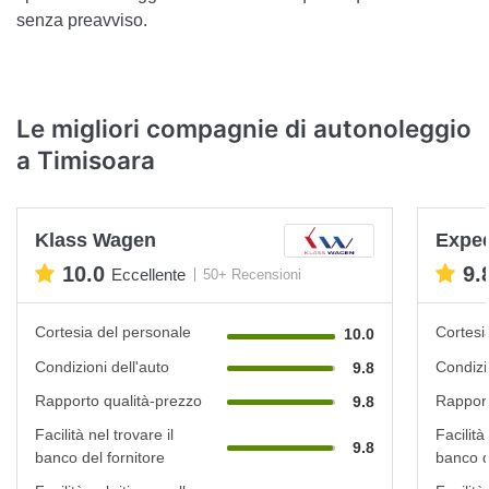
senza preavviso.
Le migliori compagnie di autonoleggio
a Timisoara
Klass Wagen
Exped
10.0
9.
Eccellente
50+ Recensioni
Cortesia del personale
Cortesi
10.0
Condizioni dell'auto
Condizi
9.8
Rapporto qualità-prezzo
Rapport
9.8
Facilità nel trovare il
Facilità
9.8
banco del fornitore
banco d