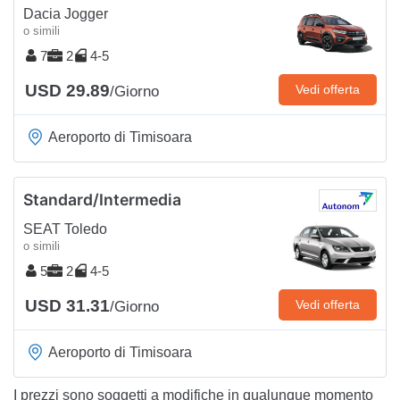
Dacia Jogger
o simili
7
2
4-5
USD 29.89
Vedi offerta
/Giorno
Aeroporto di Timisoara
Standard/Intermedia
SEAT Toledo
o simili
5
2
4-5
USD 31.31
Vedi offerta
/Giorno
Aeroporto di Timisoara
I prezzi sono soggetti a modifiche in qualunque momento