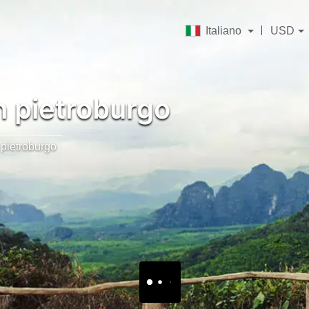
Italiano
USD
 pietroburgo
pietroburgo