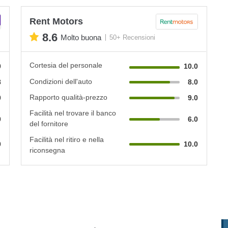
Rent Motors
8.6
Molto buona
50+ Recensioni
Cortesia del personale
0
10.0
Condizioni dell'auto
8
8.0
Rapporto qualità-prezzo
0
9.0
Facilità nel trovare il banco
0
6.0
del fornitore
Facilità nel ritiro e nella
0
10.0
riconsegna